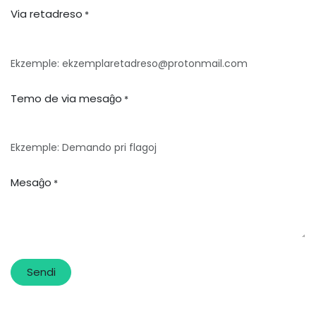
Via retadreso
*
Ekzemple: ekzemplaretadreso@protonmail.com
Temo de via mesaĝo
*
Ekzemple: Demando pri flagoj
Mesaĝo
*
Sendi